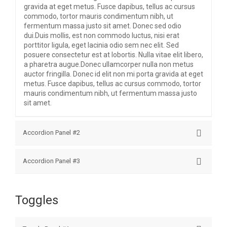
gravida at eget metus. Fusce dapibus, tellus ac cursus
commodo, tortor mauris condimentum nibh, ut
fermentum massa justo sit amet. Donec sed odio
dui.Duis mollis, est non commodo luctus, nisi erat
porttitor ligula, eget lacinia odio sem nec elit. Sed
posuere consectetur est at lobortis. Nulla vitae elit libero,
a pharetra augue.Donec ullamcorper nulla non metus
auctor fringilla. Donec id elit non mi porta gravida at eget
metus. Fusce dapibus, tellus ac cursus commodo, tortor
mauris condimentum nibh, ut fermentum massa justo
sit amet.
Accordion Panel #2
Donec sed odio dui. Duis mollis, est non commodo
Accordion Panel #3
luctus, nisi erat porttitor ligula, eget lacinia odio sem nec
elit.Sed posuere consectetur est at lobortis. Nulla vitae
Donec sed odio dui. Duis mollis, est non commodo
elit libero, a pharetra augue. Donec ullamcorper nulla
luctus, nisi erat porttitor ligula, eget lacinia odio sem nec
non metus auctor fringilla.Donec id elit non mi porta
Toggles
elit.Sed posuere consectetur est at lobortis. Nulla vitae
gravida at eget metus. Fusce dapibus, tellus ac cursus
elit libero, a pharetra augue. Donec ullamcorper nulla
commodo, tortor mauris condimentum nibh, ut
non metus auctor fringilla.Donec id elit non mi porta
fermentum massa justo sit amet. Donec sed odio