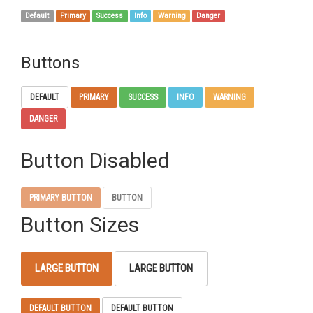
Default
Primary
Success
Info
Warning
Danger
Buttons
DEFAULT
PRIMARY
SUCCESS
INFO
WARNING
DANGER
Button Disabled
PRIMARY BUTTON
BUTTON
Button Sizes
LARGE BUTTON
LARGE BUTTON
DEFAULT BUTTON
DEFAULT BUTTON