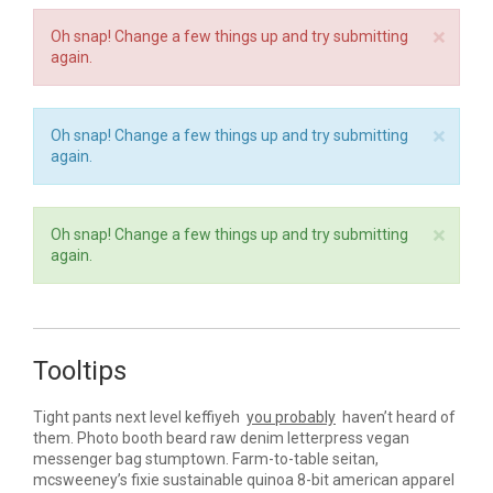
sit amet.
×
Oh snap! Change a few things up and try submitting
again.
×
Oh snap! Change a few things up and try submitting
again.
×
Oh snap! Change a few things up and try submitting
again.
Tooltips
Tight pants next level keffiyeh
you probably
haven’t heard of
them. Photo booth beard raw denim letterpress vegan
messenger bag stumptown. Farm-to-table seitan,
mcsweeney’s fixie sustainable quinoa 8-bit american apparel