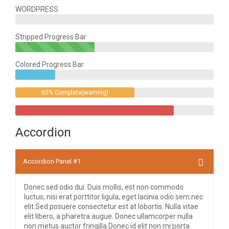
WORDPRESS
Stripped Progress Bar
40%
Complete(success)
Colored Progress Bar
20%
Complete
60% Complete(warning)
80%
Complete
Accordion
Accordion Panel #1
Donec sed odio dui. Duis mollis, est non commodo
luctus, nisi erat porttitor ligula, eget lacinia odio sem nec
elit.Sed posuere consectetur est at lobortis. Nulla vitae
elit libero, a pharetra augue. Donec ullamcorper nulla
non metus auctor fringilla.Donec id elit non mi porta